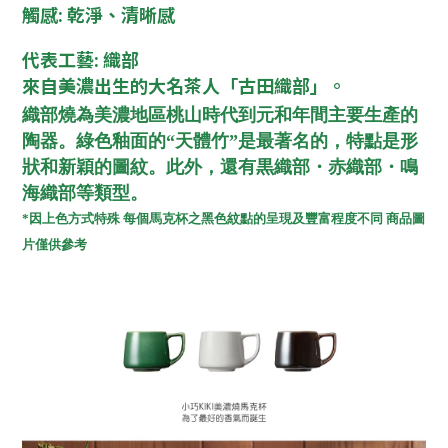
觸感
:
乾淨、清晰感
代表工藝
:
織部
來自美濃出生的大名茶人「古田織部」。
織部燒為美濃地區桃山時代到元和年間主要生產的
陶器。綠色釉面的
“
天體竹
”
是最著名的，特點是形
狀和新穎的圖紋。此外，還有黒織部・赤織部・鳴
海織部等類型。
*因上色方式特殊 每個馬克杯之黑色紋點的呈現及豐富程度不同 商品圖
片僅供參考