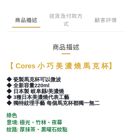
送貨及付款方
商品描述
顧客評價
式
商品描述
【 Cores 小 巧 美 濃 燒 馬 克 杯】
◆
瓷製馬克杯可以微波
◆
全新容量220ml
◆
日本製 岐阜縣/美濃燒
◆
3
種
日本美濃燒代表工藝
◆
獨特紋理手藝 每個馬克杯都獨一無二
綠色
意境
:
極光、竹林、夜幕
紋路
:
厚抹茶、黑曜石紋點