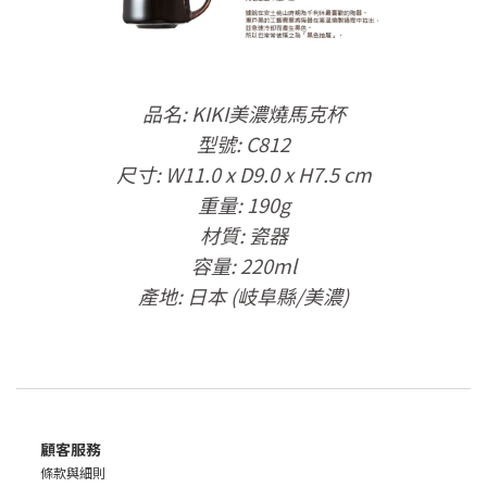
品名
: KIKI
美濃燒馬克杯
型號
: C812
尺寸: W11.0 x D9.0 x H7.5 cm
重量
: 190
g
材質
:
瓷器
容量
: 220
ml
產地
:
日本
(
岐阜縣
/
美濃
)
顧客服務
條款與細則