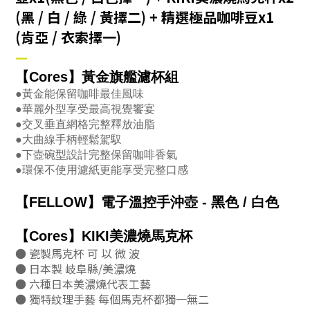
(黑 / 白 / 綠 / 黃擇二) + 精選極品咖啡豆x1
(肯亞 / 衣索擇一)
—
【Cores】黃金旗艦濾杯組
●黃金能保留咖啡最佳風味
●華麗外型享受最高視覺饗宴
●交叉垂直網格完整釋放油脂
●大曲線手柄輕鬆駕馭
●下壺碗型設計完整保留咖啡香氣
●環保不使用濾紙更能享受完整口感
【FELLOW】電子溫控手沖壺 - 黑色 / 白色
【Cores】KIKI美濃燒馬克杯
● 瓷製馬克杯 可 以 微 波
● 日本製 岐阜縣/美濃燒
● 六種日本美濃燒代表工藝
● 獨特紋理手藝 每個馬克杯都獨一無二