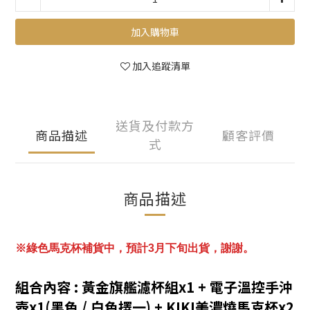
加入購物車
加入追蹤清單
送貨及付款方
商品描述
顧客評價
式
商品描述
※綠色馬克杯補貨中，預計3月下旬出貨，謝謝。
組合內容 : 黃金旗艦濾杯組x1 + 電子溫控手沖
壺x1(黑色 / 白色擇一) + KIKI美濃燒馬克杯x2