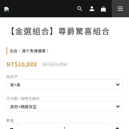
【金選組合】尊爵驚喜組合
全店，滿千免運優惠！
NT$10,888
NT$19,050
馬克杯
手沖壺 / 咖啡豆風味
數量