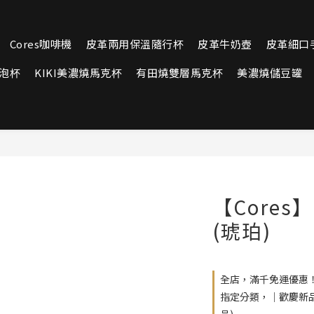
Cores咖啡機
皮革兩用保溫隨行杯
皮革牛奶壺
皮革細口
泡杯
KIKI美濃燒馬克杯
有田燒雙層馬克杯
美濃燒儲豆罐
【Cores
(琥珀)
全店，滿千免運優惠
指定分類，｜歡慶新品