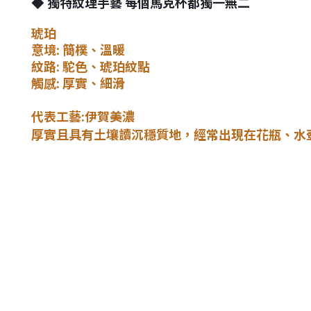
獨特紋理手藝 每個馬克杯都獨一無二
◆
琥珀
意境
: 簡樸、
溫暖
紋路
: 駝色
、琥珀紋點
觸感
: 厚實
、細滑
代表工藝
:伊賀美濃
厚實且具有土壤讀沉穩質地，經常出現在花瓶、
水