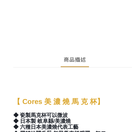
商品描述
【 Cores 美 濃 燒 馬 克 杯】
◆
瓷製馬克杯可以微波
◆
日本製 岐阜縣/美濃燒
◆
六
種
日本美濃燒代表工藝