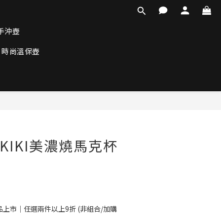
手沖壺
時尚溫保壺
】KIKI美濃燒馬克杯
！
上市｜任選兩件以上9折 (非組合/加購