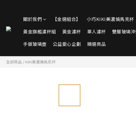
關於我們
【金選組合】
小巧KIKI美濃燒馬克杯
黃金旗艦濾杯組
黃金濾杯
單人濾杯
雙層玻璃沖
手做玻璃壺
公益愛心企劃
精選商品
全部商品
/
KIKI美濃燒馬克杯